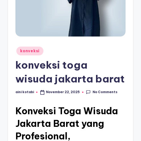
s
e
ri
Posted
konveksi
in
konveksi toga
wisuda jakarta barat
No Comments
aini kotabi
November 22, 2025
Posted
by
Konveksi Toga Wisuda
Jakarta Barat yang
Profesional,