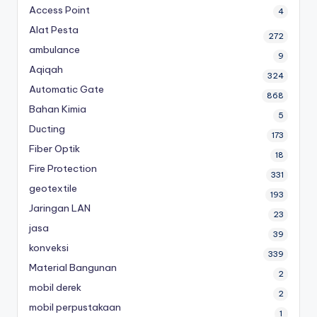
Access Point
4
Alat Pesta
272
ambulance
9
Aqiqah
324
Automatic Gate
868
Bahan Kimia
5
Ducting
173
Fiber Optik
18
Fire Protection
331
geotextile
193
Jaringan LAN
23
jasa
39
konveksi
339
Material Bangunan
2
mobil derek
2
mobil perpustakaan
1