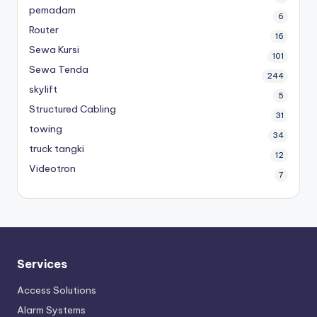
pemadam
6
Router
16
Sewa Kursi
101
Sewa Tenda
244
skylift
5
Structured Cabling
31
towing
34
truck tangki
12
Videotron
7
Services
Access Solutions
Alarm Systems