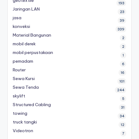
geotextile
193
Jaringan LAN
23
jasa
39
konveksi
339
Material Bangunan
2
mobil derek
2
mobil perpustakaan
1
pemadam
6
Router
16
Sewa Kursi
101
Sewa Tenda
244
skylift
5
Structured Cabling
31
towing
34
truck tangki
12
Videotron
7