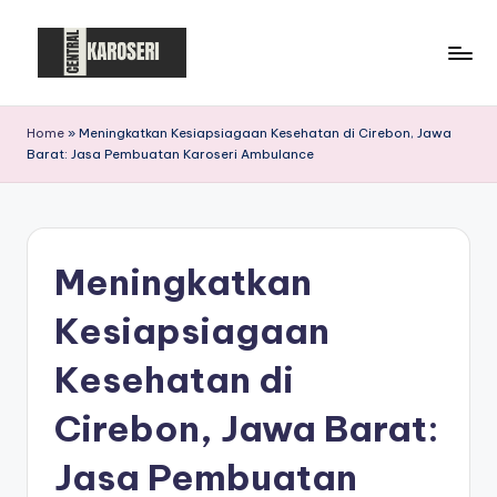
Skip
to
C
Central
content
Karoseri
e
Home
»
Meningkatkan Kesiapsiagaan Kesehatan di Cirebon, Jawa
Barat: Jasa Pembuatan Karoseri Ambulance
n
t
r
Meningkatkan
a
l
Kesiapsiagaan
K
Kesehatan di
a
Cirebon, Jawa Barat:
r
o
Jasa Pembuatan