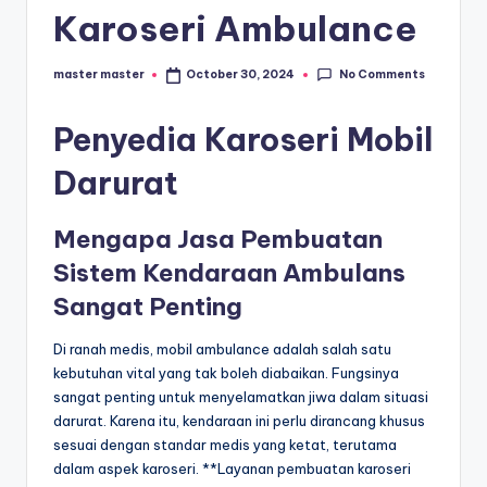
s
Karoseri Ambulance
e
ri
No Comments
master master
October 30, 2024
Posted
by
Penyedia Karoseri Mobil
Darurat
Mengapa Jasa Pembuatan
Sistem Kendaraan Ambulans
Sangat Penting
Di ranah medis, mobil ambulance adalah salah satu
kebutuhan vital yang tak boleh diabaikan. Fungsinya
sangat penting untuk menyelamatkan jiwa dalam situasi
darurat. Karena itu, kendaraan ini perlu dirancang khusus
sesuai dengan standar medis yang ketat, terutama
dalam aspek karoseri. **Layanan pembuatan karoseri