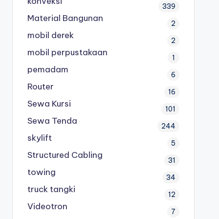
konveksi
339
Material Bangunan
2
mobil derek
2
mobil perpustakaan
1
pemadam
6
Router
16
Sewa Kursi
101
Sewa Tenda
244
skylift
5
Structured Cabling
31
towing
34
truck tangki
12
Videotron
7