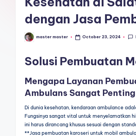
Kesehatan di Sala
r
dengan Jasa Pemb
o
s
October 23, 2024
master master
Posted
e
by
ri
Solusi Pembuatan M
Mengapa Layanan Pembua
Ambulans Sangat Penting
Di dunia kesehatan, kendaraan ambulance adala
Fungsinya sangat vital untuk menyelamatkan hid
ini harus dirancang khusus sesuai dengan stand
**Jasa pembuatan karoseri untuk mobil ambulanc