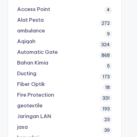
Access Point
4
Alat Pesta
272
ambulance
9
Aqiqah
324
Automatic Gate
868
Bahan Kimia
5
Ducting
173
Fiber Optik
18
Fire Protection
331
geotextile
193
Jaringan LAN
23
jasa
39