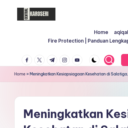
Skip
to
C
Central
content
Home
aqiqa
Karoseri
e
Fire Protection | Panduan Lengka
n
facebook.com
twitter.com
t.me
instagram.com
youtube.com
t
r
Home
»
Meningkatkan Kesiapsiagaan Kesehatan di Salatig
a
l
K
Meningkatkan Kes
a