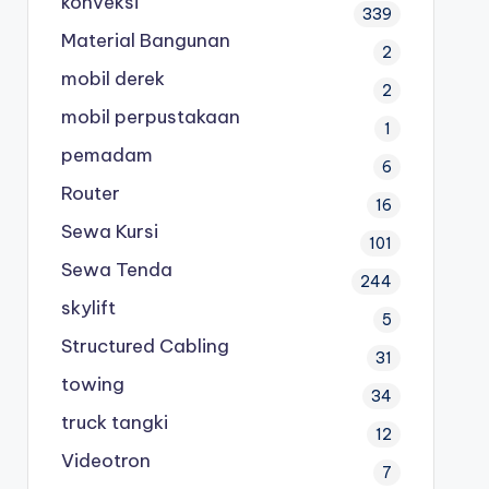
konveksi
339
Material Bangunan
2
mobil derek
2
mobil perpustakaan
1
pemadam
6
Router
16
Sewa Kursi
101
Sewa Tenda
244
skylift
5
Structured Cabling
31
towing
34
truck tangki
12
Videotron
7