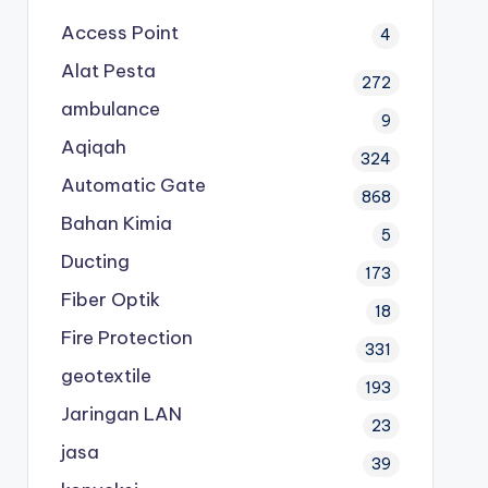
Access Point
4
Alat Pesta
272
ambulance
9
Aqiqah
324
Automatic Gate
868
Bahan Kimia
5
Ducting
173
Fiber Optik
18
Fire Protection
331
geotextile
193
Jaringan LAN
23
jasa
39