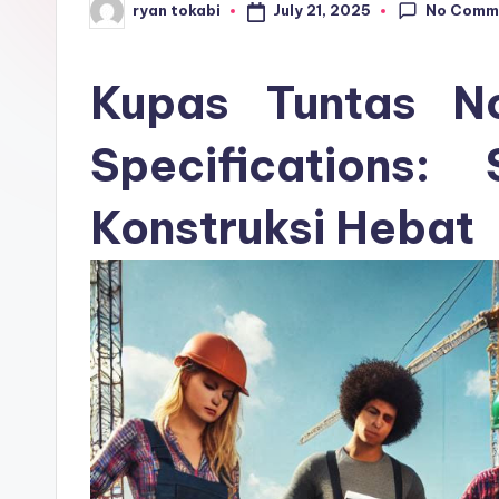
No Comm
July 21, 2025
ryan tokabi
r
Posted
by
o
Kupas Tuntas No
s
Specifications:
e
ri
Konstruksi Hebat