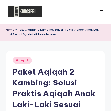
Skip
to
C
Central
content
Karoseri
e
Home
»
Paket Aqiqah 2 Kambing: Solusi Praktis Aqiqah Anak Laki-
Laki Sesuai Syariat di Jabodetabek
n
t
r
Posted
a
Aqiqah
in
Paket Aqiqah 2
l
K
Kambing: Solusi
a
Praktis Aqiqah Anak
r
Laki-Laki Sesuai
o