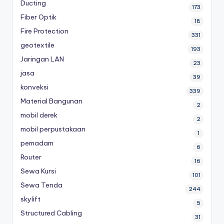
Ducting
173
Fiber Optik
18
Fire Protection
331
geotextile
193
Jaringan LAN
23
jasa
39
konveksi
339
Material Bangunan
2
mobil derek
2
mobil perpustakaan
1
pemadam
6
Router
16
Sewa Kursi
101
Sewa Tenda
244
skylift
5
Structured Cabling
31