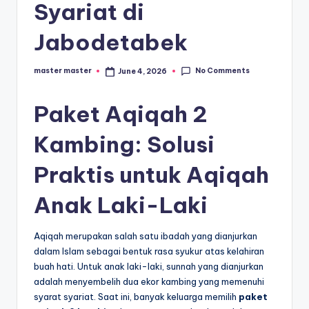
s
Syariat di
e
Jabodetabek
ri
No Comments
master master
June 4, 2026
Posted
by
Paket Aqiqah 2
Kambing: Solusi
Praktis untuk Aqiqah
Anak Laki-Laki
Aqiqah merupakan salah satu ibadah yang dianjurkan
dalam Islam sebagai bentuk rasa syukur atas kelahiran
buah hati. Untuk anak laki-laki, sunnah yang dianjurkan
adalah menyembelih dua ekor kambing yang memenuhi
syarat syariat. Saat ini, banyak keluarga memilih
paket