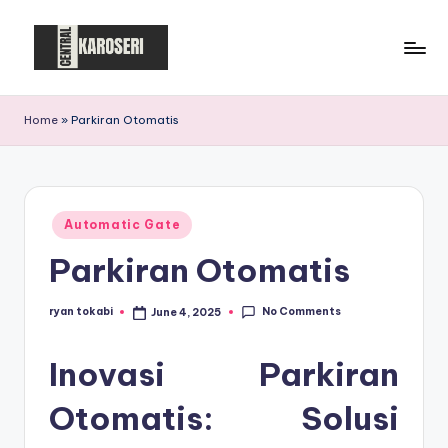
Skip
to
C
Central
content
Karoseri
e
Home
»
Parkiran Otomatis
n
t
r
Posted
Automatic Gate
in
a
Parkiran Otomatis
l
K
No Comments
ryan tokabi
June 4, 2025
Posted
by
a
Inovasi Parkiran
r
Otomatis: Solusi
o