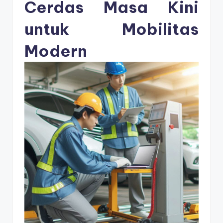
s
Cerdas Masa Kini
e
untuk Mobilitas
ri
Modern