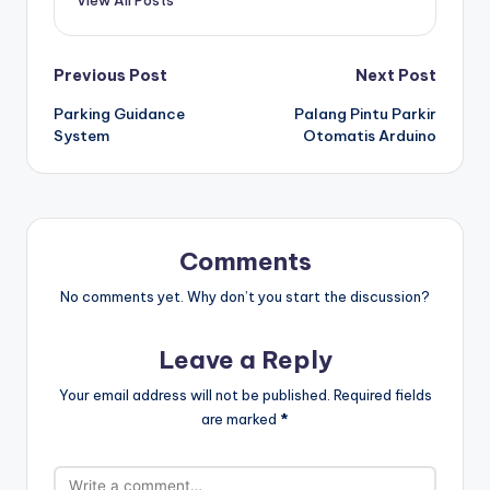
View All Posts
Post
Previous Post
Next Post
Parking Guidance
Palang Pintu Parkir
navigation
System
Otomatis Arduino
Comments
No comments yet. Why don’t you start the discussion?
Leave a Reply
Your email address will not be published.
Required fields
are marked
*