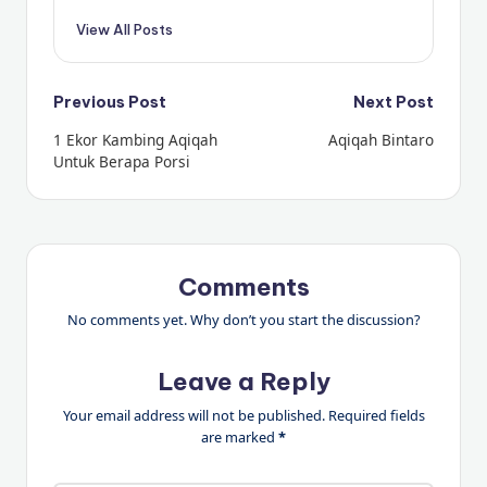
View All Posts
Post
Previous Post
Next Post
1 Ekor Kambing Aqiqah
Aqiqah Bintaro
navigation
Untuk Berapa Porsi
Comments
No comments yet. Why don’t you start the discussion?
Leave a Reply
Your email address will not be published.
Required fields
are marked
*