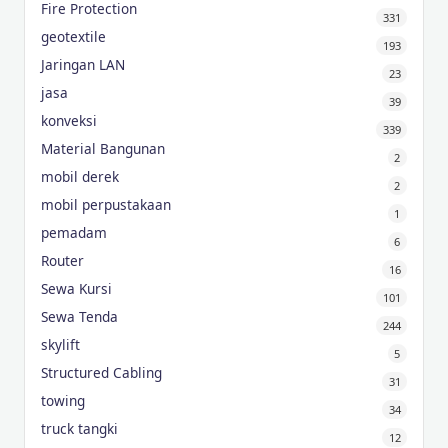
Fire Protection
331
geotextile
193
Jaringan LAN
23
jasa
39
konveksi
339
Material Bangunan
2
mobil derek
2
mobil perpustakaan
1
pemadam
6
Router
16
Sewa Kursi
101
Sewa Tenda
244
skylift
5
Structured Cabling
31
towing
34
truck tangki
12