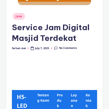
s
e
ri
Posted
jasa
in
Service Jam Digital
Masjid Terdekat
No Comments
July 7, 2025
farhan mai
Posted
by
Tentan
Pro
Lay
Ko
H5-
g Kami
du
ana
nta
LED
k
n
k