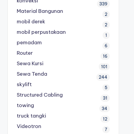
konveksi
339
Material Bangunan
2
mobil derek
2
mobil perpustakaan
1
pemadam
6
Router
16
Sewa Kursi
101
Sewa Tenda
244
skylift
5
Structured Cabling
31
towing
34
truck tangki
12
Videotron
7