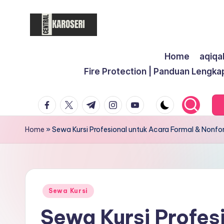
Skip
to
C
Central
content
Home
aqiqa
Karoseri
e
Fire Protection | Panduan Lengka
n
facebook.com
twitter.com
t.me
instagram.com
youtube.com
t
r
Home
»
Sewa Kursi Profesional untuk Acara Formal & Nonfo
a
l
K
Posted
Sewa Kursi
in
Sewa Kursi Profes
a