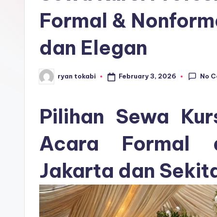
r
Formal & Nonforma
o
dan Elegan
s
e
No 
February 3, 2026
ryan tokabi
Posted
by
ri
Pilihan Sewa Kur
Acara Formal 
Jakarta dan Sekit