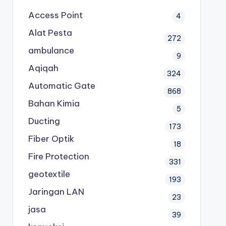
Access Point
4
Alat Pesta
272
ambulance
9
Aqiqah
324
Automatic Gate
868
Bahan Kimia
5
Ducting
173
Fiber Optik
18
Fire Protection
331
geotextile
193
Jaringan LAN
23
jasa
39