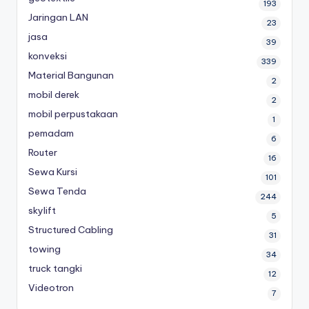
193
Jaringan LAN
23
jasa
39
konveksi
339
Material Bangunan
2
mobil derek
2
mobil perpustakaan
1
pemadam
6
Router
16
Sewa Kursi
101
Sewa Tenda
244
skylift
5
Structured Cabling
31
towing
34
truck tangki
12
Videotron
7