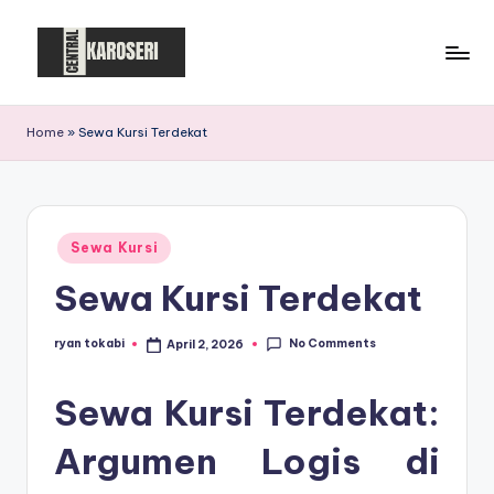
Skip
to
C
Central
content
Karoseri
e
Home
»
Sewa Kursi Terdekat
n
t
r
Posted
Sewa Kursi
in
a
Sewa Kursi Terdekat
l
K
No Comments
ryan tokabi
April 2, 2026
Posted
by
a
Sewa Kursi Terdekat:
r
Argumen Logis di
o