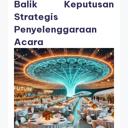
s
Balik Keputusan
e
Strategis
ri
Penyelenggaraan
Acara