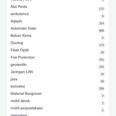
Alat Pesta
272
ambulance
9
Aqiqah
324
Automatic Gate
868
Bahan Kimia
5
Ducting
173
Fiber Optik
18
Fire Protection
331
geotextile
193
Jaringan LAN
23
jasa
39
konveksi
339
Material Bangunan
2
mobil derek
2
mobil perpustakaan
1
pemadam