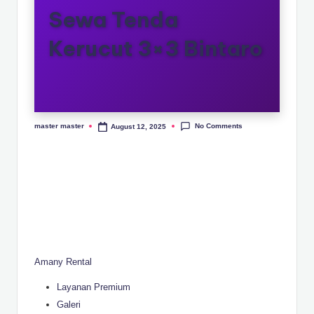
r
Sewa Tenda
o
Kerucut 3×3 Bintaro
s
e
ri
No Comments
master master
August 12, 2025
Posted
by
Amany Rental
Layanan Premium
Galeri