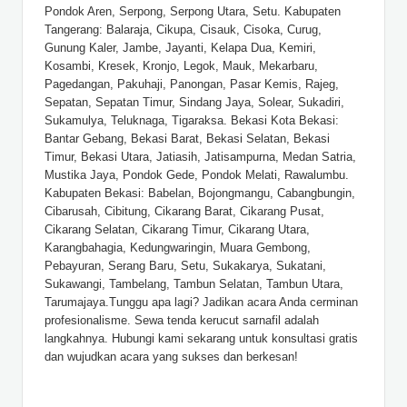
Pondok Aren, Serpong, Serpong Utara, Setu. Kabupaten
Tangerang: Balaraja, Cikupa, Cisauk, Cisoka, Curug,
Gunung Kaler, Jambe, Jayanti, Kelapa Dua, Kemiri,
Kosambi, Kresek, Kronjo, Legok, Mauk, Mekarbaru,
Pagedangan, Pakuhaji, Panongan, Pasar Kemis, Rajeg,
Sepatan, Sepatan Timur, Sindang Jaya, Solear, Sukadiri,
Sukamulya, Teluknaga, Tigaraksa. Bekasi Kota Bekasi:
Bantar Gebang, Bekasi Barat, Bekasi Selatan, Bekasi
Timur, Bekasi Utara, Jatiasih, Jatisampurna, Medan Satria,
Mustika Jaya, Pondok Gede, Pondok Melati, Rawalumbu.
Kabupaten Bekasi: Babelan, Bojongmangu, Cabangbungin,
Cibarusah, Cibitung, Cikarang Barat, Cikarang Pusat,
Cikarang Selatan, Cikarang Timur, Cikarang Utara,
Karangbahagia, Kedungwaringin, Muara Gembong,
Pebayuran, Serang Baru, Setu, Sukakarya, Sukatani,
Sukawangi, Tambelang, Tambun Selatan, Tambun Utara,
Tarumajaya.Tunggu apa lagi? Jadikan acara Anda cerminan
profesionalisme. Sewa tenda kerucut sarnafil adalah
langkahnya. Hubungi kami sekarang untuk konsultasi gratis
dan wujudkan acara yang sukses dan berkesan!