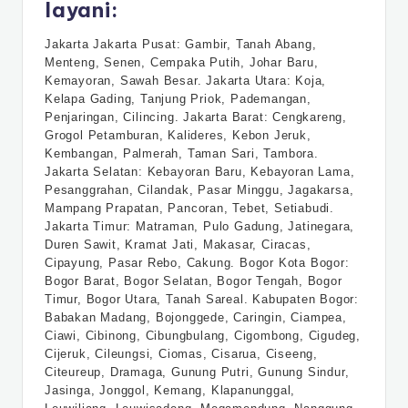
layani:
Jakarta Jakarta Pusat: Gambir, Tanah Abang,
Menteng, Senen, Cempaka Putih, Johar Baru,
Kemayoran, Sawah Besar. Jakarta Utara: Koja,
Kelapa Gading, Tanjung Priok, Pademangan,
Penjaringan, Cilincing. Jakarta Barat: Cengkareng,
Grogol Petamburan, Kalideres, Kebon Jeruk,
Kembangan, Palmerah, Taman Sari, Tambora.
Jakarta Selatan: Kebayoran Baru, Kebayoran Lama,
Pesanggrahan, Cilandak, Pasar Minggu, Jagakarsa,
Mampang Prapatan, Pancoran, Tebet, Setiabudi.
Jakarta Timur: Matraman, Pulo Gadung, Jatinegara,
Duren Sawit, Kramat Jati, Makasar, Ciracas,
Cipayung, Pasar Rebo, Cakung. Bogor Kota Bogor:
Bogor Barat, Bogor Selatan, Bogor Tengah, Bogor
Timur, Bogor Utara, Tanah Sareal. Kabupaten Bogor:
Babakan Madang, Bojonggede, Caringin, Ciampea,
Ciawi, Cibinong, Cibungbulang, Cigombong, Cigudeg,
Cijeruk, Cileungsi, Ciomas, Cisarua, Ciseeng,
Citeureup, Dramaga, Gunung Putri, Gunung Sindur,
Jasinga, Jonggol, Kemang, Klapanunggal,