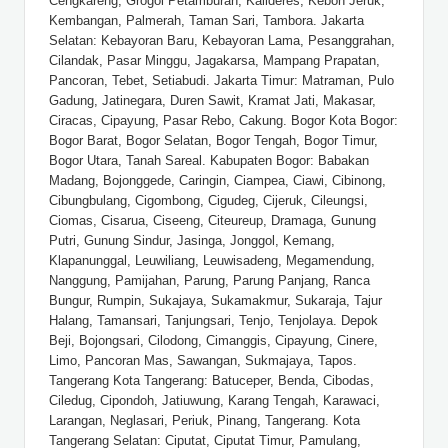
Cengkareng, Grogol Petamburan, Kalideres, Kebon Jeruk,
Kembangan, Palmerah, Taman Sari, Tambora. Jakarta
Selatan: Kebayoran Baru, Kebayoran Lama, Pesanggrahan,
Cilandak, Pasar Minggu, Jagakarsa, Mampang Prapatan,
Pancoran, Tebet, Setiabudi. Jakarta Timur: Matraman, Pulo
Gadung, Jatinegara, Duren Sawit, Kramat Jati, Makasar,
Ciracas, Cipayung, Pasar Rebo, Cakung. Bogor Kota Bogor:
Bogor Barat, Bogor Selatan, Bogor Tengah, Bogor Timur,
Bogor Utara, Tanah Sareal. Kabupaten Bogor: Babakan
Madang, Bojonggede, Caringin, Ciampea, Ciawi, Cibinong,
Cibungbulang, Cigombong, Cigudeg, Cijeruk, Cileungsi,
Ciomas, Cisarua, Ciseeng, Citeureup, Dramaga, Gunung
Putri, Gunung Sindur, Jasinga, Jonggol, Kemang,
Klapanunggal, Leuwiliang, Leuwisadeng, Megamendung,
Nanggung, Pamijahan, Parung, Parung Panjang, Ranca
Bungur, Rumpin, Sukajaya, Sukamakmur, Sukaraja, Tajur
Halang, Tamansari, Tanjungsari, Tenjo, Tenjolaya. Depok
Beji, Bojongsari, Cilodong, Cimanggis, Cipayung, Cinere,
Limo, Pancoran Mas, Sawangan, Sukmajaya, Tapos.
Tangerang Kota Tangerang: Batuceper, Benda, Cibodas,
Ciledug, Cipondoh, Jatiuwung, Karang Tengah, Karawaci,
Larangan, Neglasari, Periuk, Pinang, Tangerang. Kota
Tangerang Selatan: Ciputat, Ciputat Timur, Pamulang,