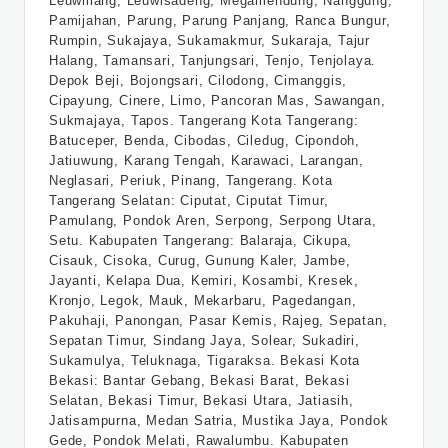
Leuwiliang, Leuwisadeng, Megamendung, Nanggung,
Pamijahan, Parung, Parung Panjang, Ranca Bungur,
Rumpin, Sukajaya, Sukamakmur, Sukaraja, Tajur
Halang, Tamansari, Tanjungsari, Tenjo, Tenjolaya.
Depok Beji, Bojongsari, Cilodong, Cimanggis,
Cipayung, Cinere, Limo, Pancoran Mas, Sawangan,
Sukmajaya, Tapos. Tangerang Kota Tangerang:
Batuceper, Benda, Cibodas, Ciledug, Cipondoh,
Jatiuwung, Karang Tengah, Karawaci, Larangan,
Neglasari, Periuk, Pinang, Tangerang. Kota
Tangerang Selatan: Ciputat, Ciputat Timur,
Pamulang, Pondok Aren, Serpong, Serpong Utara,
Setu. Kabupaten Tangerang: Balaraja, Cikupa,
Cisauk, Cisoka, Curug, Gunung Kaler, Jambe,
Jayanti, Kelapa Dua, Kemiri, Kosambi, Kresek,
Kronjo, Legok, Mauk, Mekarbaru, Pagedangan,
Pakuhaji, Panongan, Pasar Kemis, Rajeg, Sepatan,
Sepatan Timur, Sindang Jaya, Solear, Sukadiri,
Sukamulya, Teluknaga, Tigaraksa. Bekasi Kota
Bekasi: Bantar Gebang, Bekasi Barat, Bekasi
Selatan, Bekasi Timur, Bekasi Utara, Jatiasih,
Jatisampurna, Medan Satria, Mustika Jaya, Pondok
Gede, Pondok Melati, Rawalumbu. Kabupaten