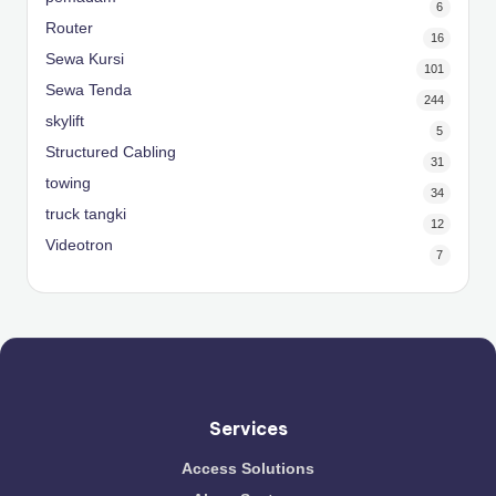
6
Router
16
Sewa Kursi
101
Sewa Tenda
244
skylift
5
Structured Cabling
31
towing
34
truck tangki
12
Videotron
7
Services
Access Solutions