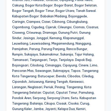
Cakung. Bogor Kota Bogor: Bogor Barat, Bogor Selatan,
Bogor Tengah, Bogor Timur, Bogor Utara, Tanah Sareal.
Kabupaten Bogor: Babakan Madang, Bojonggede,
Caringin, Ciampea, Ciawi, Cibinong, Cibungbulang,
Cigombong, Cigudeg, Cijeruk, Cileungsi, Ciomas, Cisarua,
Ciseeng, Citeureup, Dramaga, Gunung Putri, Gunung
Sindur, Jasinga, Jonggol, Kemang, Klapanunggal,
Leuwiliang, Leuwisadeng, Megamendung, Nanggung,
Pamijahan, Parung, Parung Panjang, Ranca Bungur,
Rumpin, Sukajaya, Sukamakmur, Sukaraja, Tajur Halang,
Tamansari, Tanjungsari, Tenjo, Tenjolaya. Depok Beji,
Bojongsari, Cilodong, Cimanggis, Cipayung, Cinere, Limo,
Pancoran Mas, Sawangan, Sukmajaya, Tapos. Tangerang
Kota Tangerang: Batuceper, Benda, Cibodas, Ciledug,
Cipondoh, Jatiuwung, Karang Tengah, Karawaci,
Larangan, Neglasari, Periuk, Pinang, Tangerang. Kota
Tangerang Selatan: Ciputat, Ciputat Timur, Pamulang,
Pondok Aren, Serpong, Serpong Utara, Setu. Kabupaten
Tangerang: Balaraja, Cikupa, Cisauk, Cisoka, Curug,
Gunung Kaler, Jambe, Jayanti, Kelapa Dua, Kemiri,