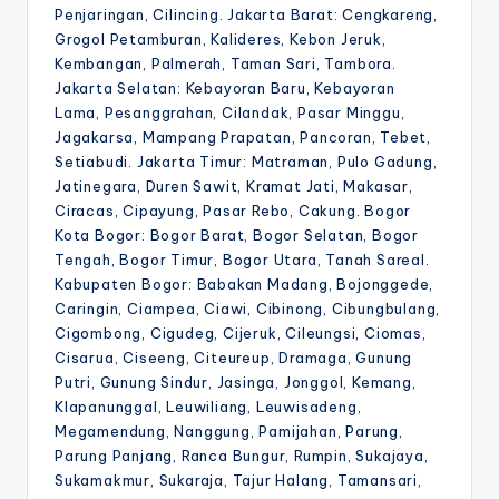
Penjaringan, Cilincing. Jakarta Barat: Cengkareng,
Grogol Petamburan, Kalideres, Kebon Jeruk,
Kembangan, Palmerah, Taman Sari, Tambora.
Jakarta Selatan: Kebayoran Baru, Kebayoran
Lama, Pesanggrahan, Cilandak, Pasar Minggu,
Jagakarsa, Mampang Prapatan, Pancoran, Tebet,
Setiabudi. Jakarta Timur: Matraman, Pulo Gadung,
Jatinegara, Duren Sawit, Kramat Jati, Makasar,
Ciracas, Cipayung, Pasar Rebo, Cakung. Bogor
Kota Bogor: Bogor Barat, Bogor Selatan, Bogor
Tengah, Bogor Timur, Bogor Utara, Tanah Sareal.
Kabupaten Bogor: Babakan Madang, Bojonggede,
Caringin, Ciampea, Ciawi, Cibinong, Cibungbulang,
Cigombong, Cigudeg, Cijeruk, Cileungsi, Ciomas,
Cisarua, Ciseeng, Citeureup, Dramaga, Gunung
Putri, Gunung Sindur, Jasinga, Jonggol, Kemang,
Klapanunggal, Leuwiliang, Leuwisadeng,
Megamendung, Nanggung, Pamijahan, Parung,
Parung Panjang, Ranca Bungur, Rumpin, Sukajaya,
Sukamakmur, Sukaraja, Tajur Halang, Tamansari,