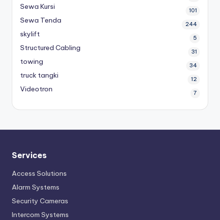
Sewa Kursi
101
Sewa Tenda
244
skylift
5
Structured Cabling
31
towing
34
truck tangki
12
Videotron
7
Services
Access Solutions
Alarm Systems
Security Cameras
Intercom Systems