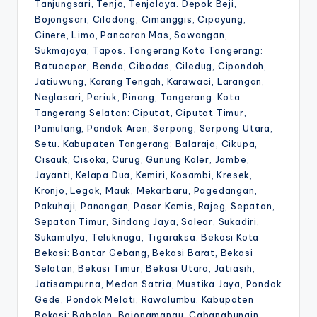
Tanjungsari, Tenjo, Tenjolaya. Depok Beji,
Bojongsari, Cilodong, Cimanggis, Cipayung,
Cinere, Limo, Pancoran Mas, Sawangan,
Sukmajaya, Tapos. Tangerang Kota Tangerang:
Batuceper, Benda, Cibodas, Ciledug, Cipondoh,
Jatiuwung, Karang Tengah, Karawaci, Larangan,
Neglasari, Periuk, Pinang, Tangerang. Kota
Tangerang Selatan: Ciputat, Ciputat Timur,
Pamulang, Pondok Aren, Serpong, Serpong Utara,
Setu. Kabupaten Tangerang: Balaraja, Cikupa,
Cisauk, Cisoka, Curug, Gunung Kaler, Jambe,
Jayanti, Kelapa Dua, Kemiri, Kosambi, Kresek,
Kronjo, Legok, Mauk, Mekarbaru, Pagedangan,
Pakuhaji, Panongan, Pasar Kemis, Rajeg, Sepatan,
Sepatan Timur, Sindang Jaya, Solear, Sukadiri,
Sukamulya, Teluknaga, Tigaraksa. Bekasi Kota
Bekasi: Bantar Gebang, Bekasi Barat, Bekasi
Selatan, Bekasi Timur, Bekasi Utara, Jatiasih,
Jatisampurna, Medan Satria, Mustika Jaya, Pondok
Gede, Pondok Melati, Rawalumbu. Kabupaten
Bekasi: Babelan, Bojongmangu, Cabangbungin,