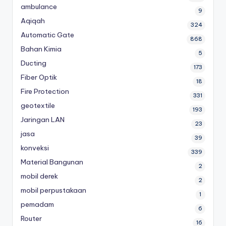
ambulance
9
Aqiqah
324
Automatic Gate
868
Bahan Kimia
5
Ducting
173
Fiber Optik
18
Fire Protection
331
geotextile
193
Jaringan LAN
23
jasa
39
konveksi
339
Material Bangunan
2
mobil derek
2
mobil perpustakaan
1
pemadam
6
Router
16