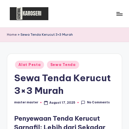
Skip
to
C
Central
content
Karoseri
e
Home
»
Sewa Tenda Kerucut 3×3 Murah
n
t
r
Posted
Alat Pesta
Sewa Tenda
in
a
Sewa Tenda Kerucut
l
3×3 Murah
K
a
No Comments
master master
August 17, 2025
Posted
by
r
Penyewaan Tenda Kerucut
o
Sarnafil: Lebih dari Sekadar