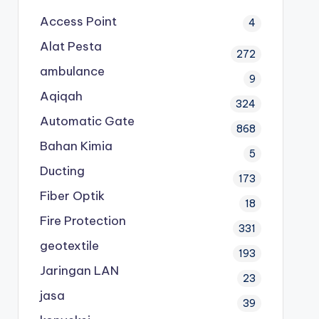
Access Point
4
Alat Pesta
272
ambulance
9
Aqiqah
324
Automatic Gate
868
Bahan Kimia
5
Ducting
173
Fiber Optik
18
Fire Protection
331
geotextile
193
Jaringan LAN
23
jasa
39