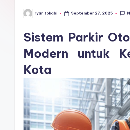
r
N
September 27, 2025
ryan tokabi
Posted
o
by
s
Sistem Parkir Oto
e
Modern untuk Ke
ri
Kota