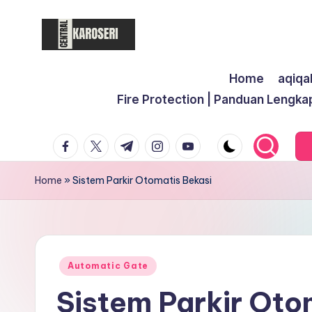
Skip
to
C
Central
content
Home
aqiqa
Karoseri
e
Fire Protection | Panduan Lengka
n
facebook.com
twitter.com
t.me
instagram.com
youtube.com
t
r
Home
»
Sistem Parkir Otomatis Bekasi
a
l
K
Posted
Automatic Gate
in
Sistem Parkir Oto
a