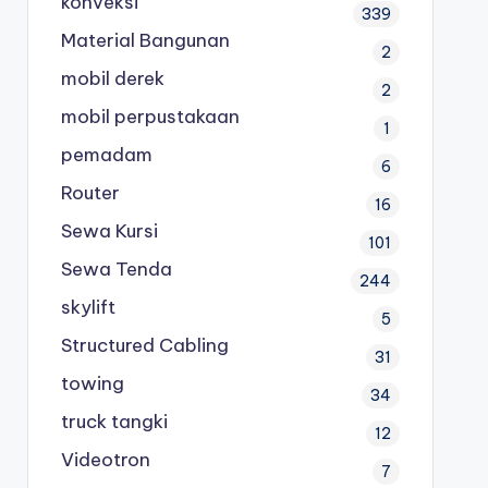
konveksi
339
Material Bangunan
2
mobil derek
2
mobil perpustakaan
1
pemadam
6
Router
16
Sewa Kursi
101
Sewa Tenda
244
skylift
5
Structured Cabling
31
towing
34
truck tangki
12
Videotron
7