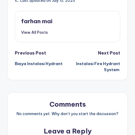
Last updated on July 15, 2025
farhan mai
View All Posts
Post
Previous Post
Next Post
Biaya Instalasi Hydrant
Instalasi Fire Hydrant
navigation
System
Comments
No comments yet. Why don’t you start the discussion?
Leave a Reply