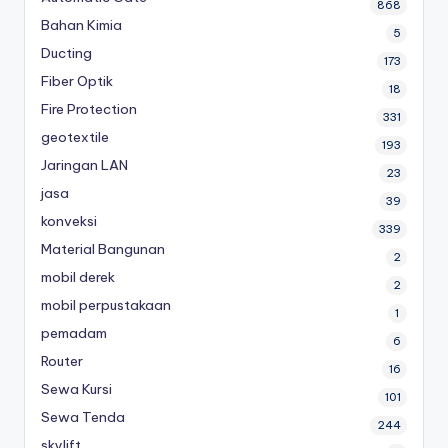
868
Bahan Kimia
5
Ducting
173
Fiber Optik
18
Fire Protection
331
geotextile
193
Jaringan LAN
23
jasa
39
konveksi
339
Material Bangunan
2
mobil derek
2
mobil perpustakaan
1
pemadam
6
Router
16
Sewa Kursi
101
Sewa Tenda
244
skylift