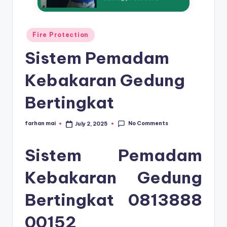
s
e
ri
Posted
Fire Protection
in
Sistem Pemadam
Kebakaran Gedung
Bertingkat
No Comments
farhan mai
July 2, 2025
Posted
by
Sistem Pemadam
Kebakaran Gedung
Bertingkat
0813888
00152