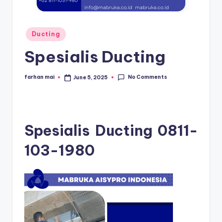
s
e
ri
Posted
Ducting
in
Spesialis Ducting
No Comments
farhan mai
June 5, 2025
Posted
by
Spesialis Ducting
0811-
103-1980