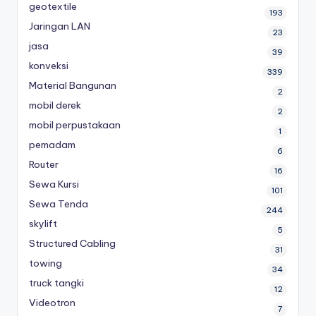
geotextile
193
Jaringan LAN
23
jasa
39
konveksi
339
Material Bangunan
2
mobil derek
2
mobil perpustakaan
1
pemadam
6
Router
16
Sewa Kursi
101
Sewa Tenda
244
skylift
5
Structured Cabling
31
towing
34
truck tangki
12
Videotron
7