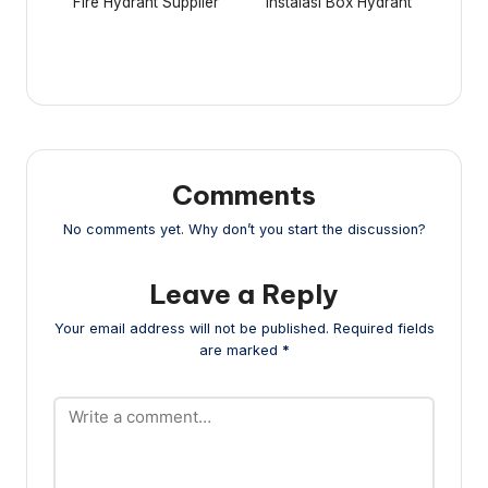
navigation
Fire Hydrant Supplier
Instalasi Box Hydrant
Comments
No comments yet. Why don’t you start the discussion?
Leave a Reply
Your email address will not be published.
Required fields
are marked
*