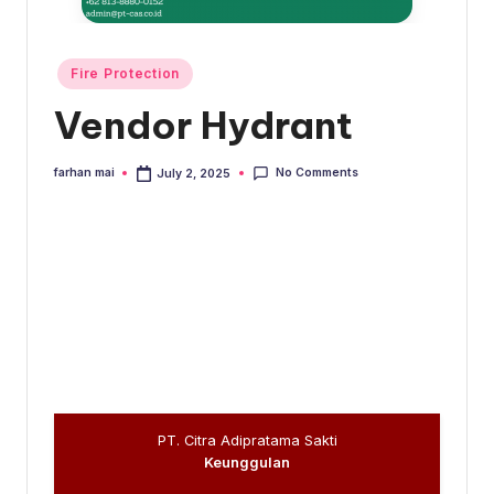
s
e
ri
Posted
Fire Protection
in
Vendor Hydrant
No Comments
farhan mai
July 2, 2025
Posted
by
PT. Citra Adipratama Sakti
Keunggulan