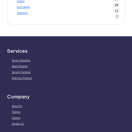
towing
34
truck tangki
12
Videotron
7
Services
Access Solutions
Alarm Systems
Security Cameras
Intercom Systems
Company
About Us
Training
Careers
Contact Us