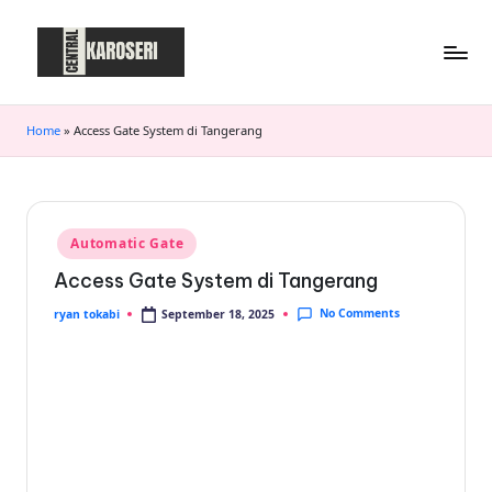
Skip
to
content
C
Central
Karoseri
e
Home
»
Access Gate System di Tangerang
n
t
r
Posted
Automatic Gate
in
a
Access Gate System di Tangerang
l
No Comments
September 18, 2025
ryan tokabi
Posted
by
K
a
r
o