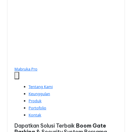
s
e
ri
Mabruka Pro
Tentang Kami
Keunggulan
Produk
Portofolio
Kontak
Dapatkan Solusi Terbaik
Boom Gate
Parking
& Security System Bersama