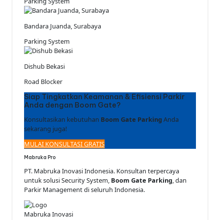
Parking System
Bandara Juanda, Surabaya
Parking System
Dishub Bekasi
Road Blocker
Siap Tingkatkan Keamanan & Efisiensi Parkir
Anda dengan Boom Gate?
Konsultasikan kebutuhan
Boom Gate Parking
Anda
sekarang juga!
MULAI KONSULTASI GRATIS
Mabruka Pro
PT. Mabruka Inovasi Indonesia. Konsultan terpercaya
untuk solusi Security System,
Boom Gate Parking
, dan
Parkir Management di seluruh Indonesia.