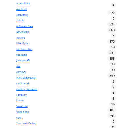
Access Point
4
Alat Pesta
272
ambulance
9
Aqiqah
324
Automatic Gate
868
Bahan Kimia
5
Ducting
173
Fiber Optik
18
Fire Protection
331
geotextile
193
Jaringan LAN
23
jasa
39
konveksi
339
Material Bangunan
2
mobil derek
2
mobil perpustakaan
1
pemadam
6
Router
16
Sewa Kursi
101
Sewa Tenda
244
skylift
5
Structured Cabling
31