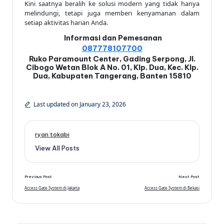
Kini saatnya beralih ke solusi modern yang tidak hanya
melindungi, tetapi juga memberi kenyamanan dalam
setiap aktivitas harian Anda.
Informasi dan Pemesanan
087778107700
Ruko Paramount Center, Gading Serpong, Jl.
Cibogo Wetan Blok A No. 01, Klp. Dua, Kec. Klp.
Dua, Kabupaten Tangerang, Banten 15810
Last updated on January 23, 2026
ryan tokabi
View All Posts
Post
Previous Post
Next Post
navigation
Access Gate System di Jakarta
Access Gate System di Bekasi