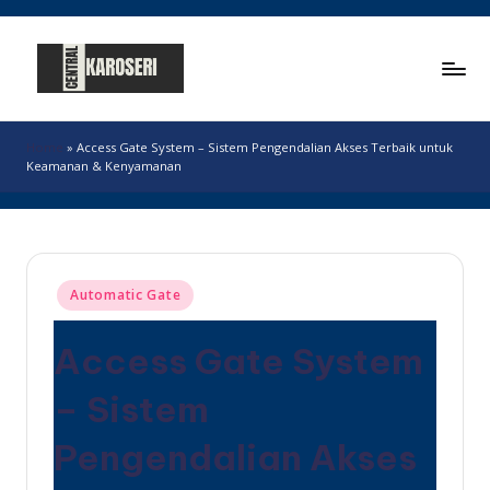
Skip
to
content
C
Central
Karoseri
e
Home
»
Access Gate System – Sistem Pengendalian Akses Terbaik untuk
Keamanan & Kenyamanan
n
t
r
a
Posted
Automatic Gate
in
l
Access Gate System
K
a
– Sistem
r
Pengendalian Akses
o