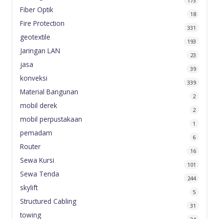
173
Fiber Optik
18
Fire Protection
331
geotextile
193
Jaringan LAN
23
jasa
39
konveksi
339
Material Bangunan
2
mobil derek
2
mobil perpustakaan
1
pemadam
6
Router
16
Sewa Kursi
101
Sewa Tenda
244
skylift
5
Structured Cabling
31
towing