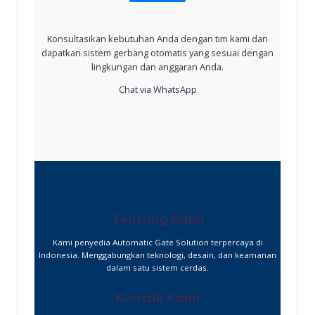
Konsultasikan kebutuhan Anda dengan tim kami dan
dapatkan sistem gerbang otomatis yang sesuai dengan
lingkungan dan anggaran Anda.
Chat via WhatsApp
Tentang Kami
Kami penyedia Automatic Gate Solution terpercaya di
Indonesia. Menggabungkan teknologi, desain, dan keamanan
dalam satu sistem cerdas.
Kontak Kami