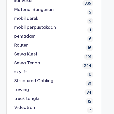
konveksi
339
Material Bangunan
2
mobil derek
2
mobil perpustakaan
1
pemadam
6
Router
16
Sewa Kursi
101
Sewa Tenda
244
skylift
5
Structured Cabling
31
towing
34
truck tangki
12
Videotron
7