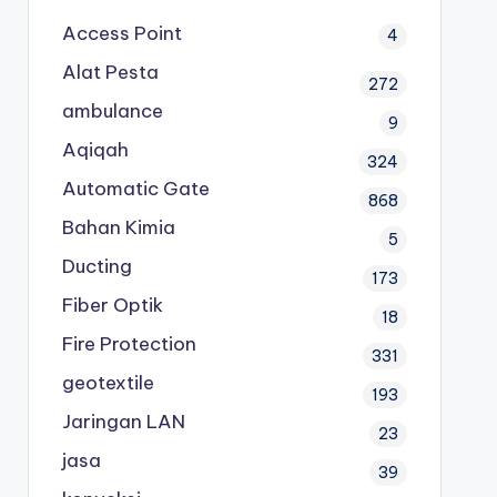
Access Point
4
Alat Pesta
272
ambulance
9
Aqiqah
324
Automatic Gate
868
Bahan Kimia
5
Ducting
173
Fiber Optik
18
Fire Protection
331
geotextile
193
Jaringan LAN
23
jasa
39