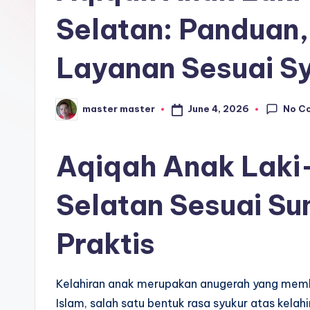
r
Selatan: Panduan,
o
Layanan Sesuai Sy
s
e
No C
June 4, 2026
master master
Posted
by
ri
Aqiqah Anak Laki
Selatan Sesuai Su
Praktis
Kelahiran anak merupakan anugerah yang memb
Islam, salah satu bentuk rasa syukur atas kela