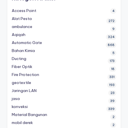
Access Point
4
Alat Pesta
272
ambulance
9
Aqiqah
324
Automatic Gate
868
Bahan Kimia
5
Ducting
173
Fiber Optik
18
Fire Protection
331
geotextile
193
Jaringan LAN
23
jasa
39
konveksi
339
Material Bangunan
2
mobil derek
2