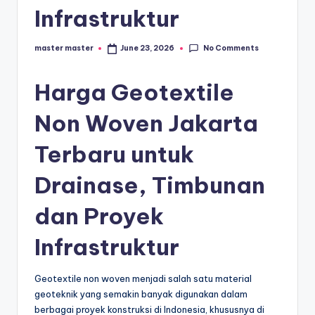
s
Infrastruktur
e
ri
No Comments
master master
June 23, 2026
Posted
by
Harga Geotextile
Non Woven Jakarta
Terbaru untuk
Drainase, Timbunan
dan Proyek
Infrastruktur
Geotextile non woven menjadi salah satu material
geoteknik yang semakin banyak digunakan dalam
berbagai proyek konstruksi di Indonesia, khususnya di