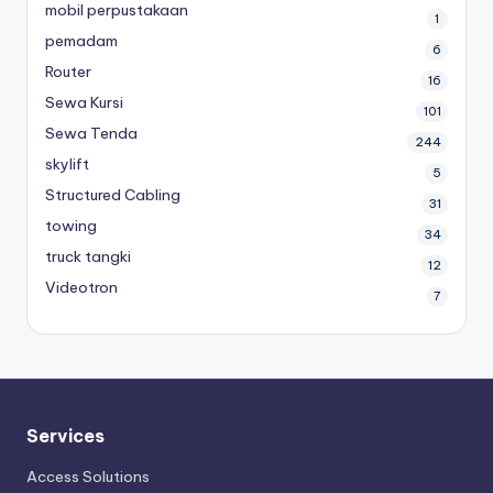
mobil perpustakaan
1
pemadam
6
Router
16
Sewa Kursi
101
Sewa Tenda
244
skylift
5
Structured Cabling
31
towing
34
truck tangki
12
Videotron
7
Services
Access Solutions