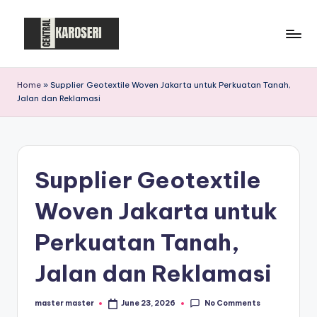
Skip
to
C
Central
content
Karoseri
e
Home
»
Supplier Geotextile Woven Jakarta untuk Perkuatan Tanah,
Jalan dan Reklamasi
n
t
r
Supplier Geotextile
a
l
Woven Jakarta untuk
K
Perkuatan Tanah,
a
Jalan dan Reklamasi
r
o
No Comments
master master
June 23, 2026
Posted
by