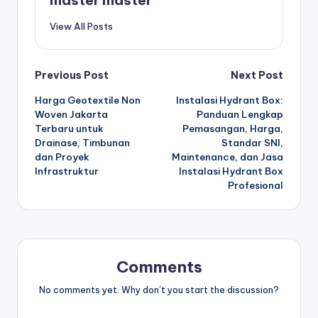
master master
View All Posts
Post
Previous Post
Next Post
Harga Geotextile Non
Instalasi Hydrant Box:
navigation
Woven Jakarta
Panduan Lengkap
Terbaru untuk
Pemasangan, Harga,
Drainase, Timbunan
Standar SNI,
dan Proyek
Maintenance, dan Jasa
Infrastruktur
Instalasi Hydrant Box
Profesional
Comments
No comments yet. Why don’t you start the discussion?