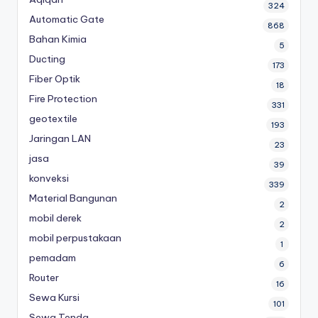
324
Automatic Gate
868
Bahan Kimia
5
Ducting
173
Fiber Optik
18
Fire Protection
331
geotextile
193
Jaringan LAN
23
jasa
39
konveksi
339
Material Bangunan
2
mobil derek
2
mobil perpustakaan
1
pemadam
6
Router
16
Sewa Kursi
101
Sewa Tenda