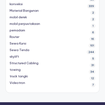
konveksi
339
Material Bangunan
2
mobil derek
2
mobil perpustakaan
1
pemadam
6
Router
16
Sewa Kursi
101
Sewa Tenda
244
skylift
5
Structured Cabling
31
towing
34
truck tangki
12
Videotron
7