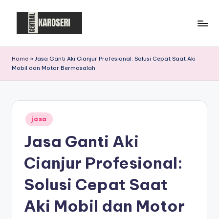
Skip
to
C
Central
content
Karoseri
e
Home
»
Jasa Ganti Aki Cianjur Profesional: Solusi Cepat Saat Aki
Mobil dan Motor Bermasalah
n
t
r
Posted
a
jasa
in
Jasa Ganti Aki
l
K
Cianjur Profesional:
a
Solusi Cepat Saat
r
Aki Mobil dan Motor
o