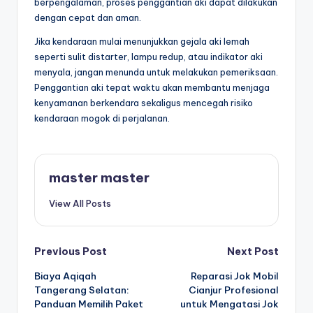
berpengalaman, proses penggantian aki dapat dilakukan
dengan cepat dan aman.
Jika kendaraan mulai menunjukkan gejala aki lemah
seperti sulit distarter, lampu redup, atau indikator aki
menyala, jangan menunda untuk melakukan pemeriksaan.
Penggantian aki tepat waktu akan membantu menjaga
kenyamanan berkendara sekaligus mencegah risiko
kendaraan mogok di perjalanan.
master master
View All Posts
Post
Previous Post
Next Post
Biaya Aqiqah
Reparasi Jok Mobil
navigation
Tangerang Selatan:
Cianjur Profesional
Panduan Memilih Paket
untuk Mengatasi Jok