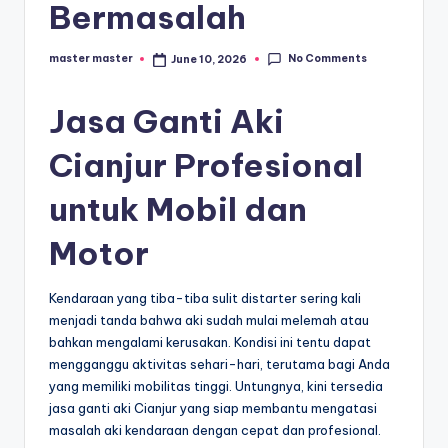
s
Bermasalah
e
ri
No Comments
master master
June 10, 2026
Posted
by
Jasa Ganti Aki
Cianjur Profesional
untuk Mobil dan
Motor
Kendaraan yang tiba-tiba sulit distarter sering kali
menjadi tanda bahwa aki sudah mulai melemah atau
bahkan mengalami kerusakan. Kondisi ini tentu dapat
mengganggu aktivitas sehari-hari, terutama bagi Anda
yang memiliki mobilitas tinggi. Untungnya, kini tersedia
jasa ganti aki Cianjur yang siap membantu mengatasi
masalah aki kendaraan dengan cepat dan profesional.