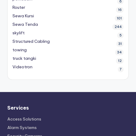
6
Router
16
Sewa Kursi
101
Sewa Tenda
244
skylift
5
Structured Cabling
31
towing
34
truck tangki
12
Videotron
7
Services
Access Solutions
Alarm Systems