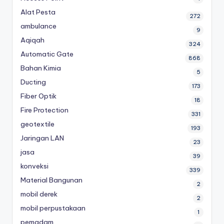
Alat Pesta
272
ambulance
9
Aqiqah
324
Automatic Gate
868
Bahan Kimia
5
Ducting
173
Fiber Optik
18
Fire Protection
331
geotextile
193
Jaringan LAN
23
jasa
39
konveksi
339
Material Bangunan
2
mobil derek
2
mobil perpustakaan
1
pemadam