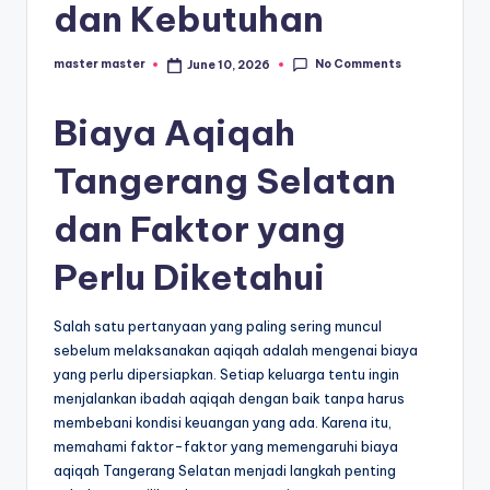
s
dan Kebutuhan
e
ri
No Comments
master master
June 10, 2026
Posted
by
Biaya Aqiqah
Tangerang Selatan
dan Faktor yang
Perlu Diketahui
Salah satu pertanyaan yang paling sering muncul
sebelum melaksanakan aqiqah adalah mengenai biaya
yang perlu dipersiapkan. Setiap keluarga tentu ingin
menjalankan ibadah aqiqah dengan baik tanpa harus
membebani kondisi keuangan yang ada. Karena itu,
memahami faktor-faktor yang memengaruhi biaya
aqiqah Tangerang Selatan menjadi langkah penting