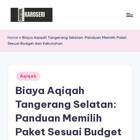
Skip
to
C
Central
content
Karoseri
e
Home
»
Biaya Aqiqah Tangerang Selatan: Panduan Memilih Paket
Sesuai Budget dan Kebutuhan
n
t
r
Posted
a
Aqiqah
in
Biaya Aqiqah
l
K
Tangerang Selatan:
a
Panduan Memilih
r
Paket Sesuai Budget
o