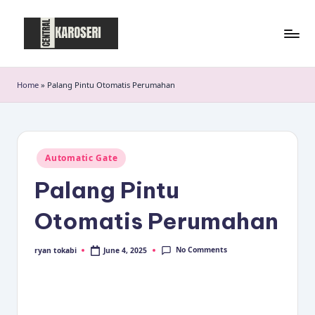
Skip
to
C
Central
content
Karoseri
e
Home
»
Palang Pintu Otomatis Perumahan
n
t
r
Posted
Automatic Gate
in
a
Palang Pintu
l
Otomatis Perumahan
K
a
No Comments
June 4, 2025
ryan tokabi
Posted
by
r
o