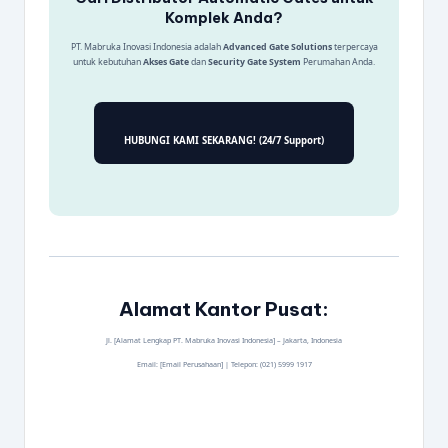
Komplek Anda?
PT. Mabruka Inovasi Indonesia adalah
Advanced Gate Solutions
terpercaya
untuk kebutuhan
Akses Gate
dan
Security Gate System
Perumahan Anda.
HUBUNGI KAMI SEKARANG! (24/7 Support)
Alamat Kantor Pusat:
Jl. [Alamat Lengkap PT. Mabruka Inovasi Indonesia] – Jakarta, Indonesia
Email: [Email Perusahaan] | Telepon: (021) 5999 1917