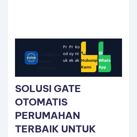
s
e
ri
Pr
Pr
Ko
od
oy
nt
PT. Mabruka
uk
ek
ak
Hubungi
Whats
Inovasi
Kami
App
Indonesia
SOLUSI
GATE
OTOMATIS
PERUMAHAN
TERBAIK UNTUK