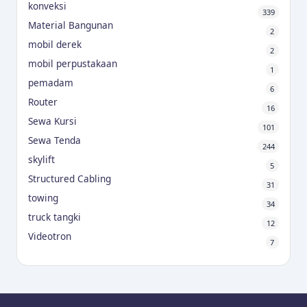
konveksi
339
Material Bangunan
2
mobil derek
2
mobil perpustakaan
1
pemadam
6
Router
16
Sewa Kursi
101
Sewa Tenda
244
skylift
5
Structured Cabling
31
towing
34
truck tangki
12
Videotron
7