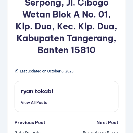
Serpong, Jl. Cibogo
Wetan Blok A No. 01,
Klp. Dua, Kec. Klp. Dua,
Kabupaten Tangerang,
Banten 15810
Last updated on October 6, 2025
ryan tokabi
View All Posts
Post
Previous Post
Next Post
Gate Security
Perusahaan Parkir