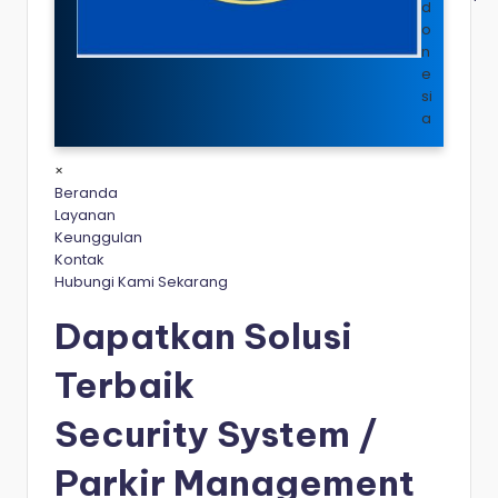
d
o
n
e
si
a
×
Beranda
Layanan
Keunggulan
Kontak
Hubungi Kami Sekarang
Dapatkan Solusi
Terbaik
Security System /
Parkir Management