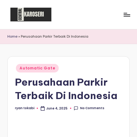
Skip
to
C
Central
content
Karoseri
e
Home
»
Perusahaan Parkir Terbaik Di Indonesia
n
t
r
Posted
Automatic Gate
in
a
Perusahaan Parkir
l
Terbaik Di Indonesia
K
a
No Comments
ryan tokabi
June 4, 2025
Posted
by
r
o