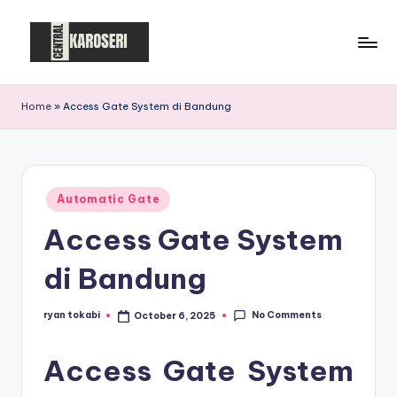
Skip
to
C
Central
content
Karoseri
e
Home
»
Access Gate System di Bandung
n
t
r
Posted
Automatic Gate
in
a
Access Gate System
l
di Bandung
K
a
No Comments
ryan tokabi
October 6, 2025
Posted
by
r
Access Gate System
o