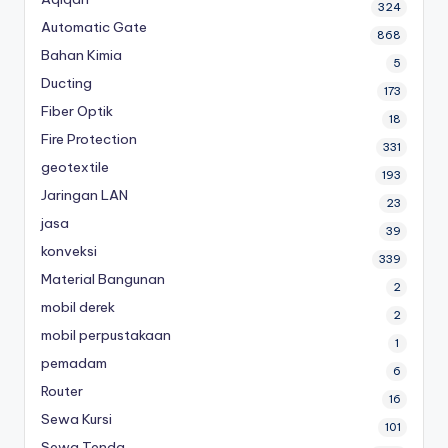
324
Automatic Gate
868
Bahan Kimia
5
Ducting
173
Fiber Optik
18
Fire Protection
331
geotextile
193
Jaringan LAN
23
jasa
39
konveksi
339
Material Bangunan
2
mobil derek
2
mobil perpustakaan
1
pemadam
6
Router
16
Sewa Kursi
101
Sewa Tenda