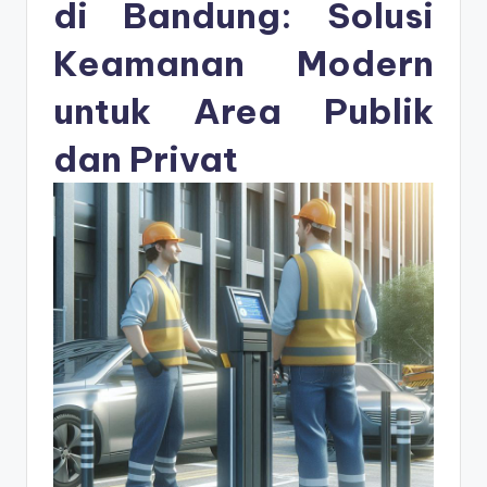
s
di Bandung: Solusi
e
Keamanan Modern
ri
untuk Area Publik
dan Privat