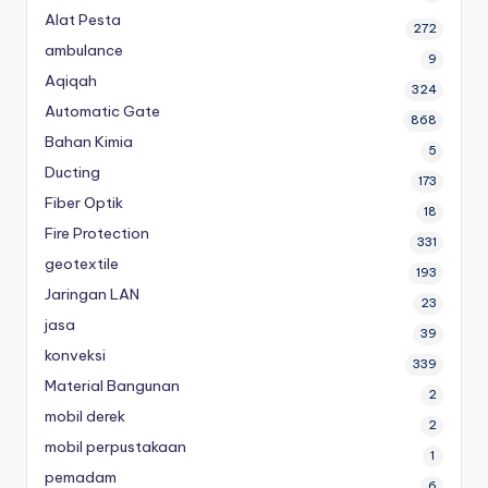
Alat Pesta
272
ambulance
9
Aqiqah
324
Automatic Gate
868
Bahan Kimia
5
Ducting
173
Fiber Optik
18
Fire Protection
331
geotextile
193
Jaringan LAN
23
jasa
39
konveksi
339
Material Bangunan
2
mobil derek
2
mobil perpustakaan
1
pemadam
6