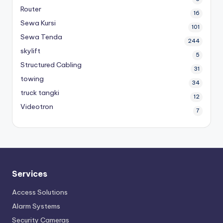
Router
16
Sewa Kursi
101
Sewa Tenda
244
skylift
5
Structured Cabling
31
towing
34
truck tangki
12
Videotron
7
Services
Access Solutions
Alarm Systems
Security Cameras