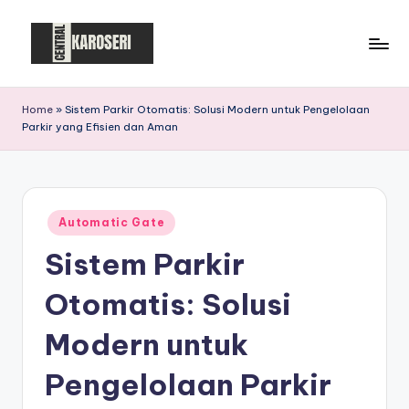
Skip
to
C
Central
content
Karoseri
e
Home
»
Sistem Parkir Otomatis: Solusi Modern untuk Pengelolaan
Parkir yang Efisien dan Aman
n
t
r
Posted
a
Automatic Gate
in
Sistem Parkir
l
K
Otomatis: Solusi
a
Modern untuk
r
Pengelolaan Parkir
o