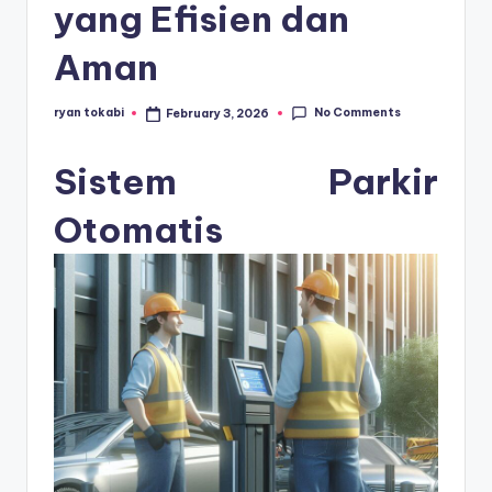
s
yang Efisien dan
e
Aman
ri
No Comments
ryan tokabi
February 3, 2026
Posted
by
Sistem Parkir
Otomatis